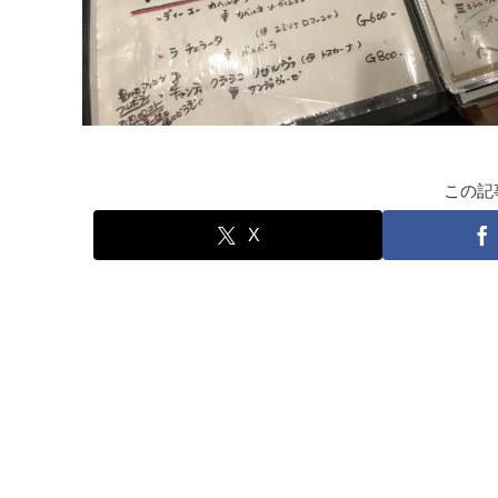
この記
X