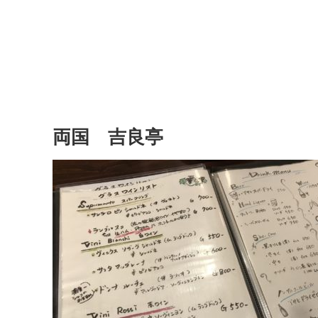
両国 吉良亭