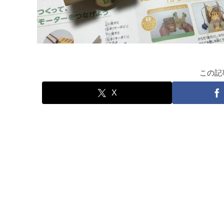
この記
X