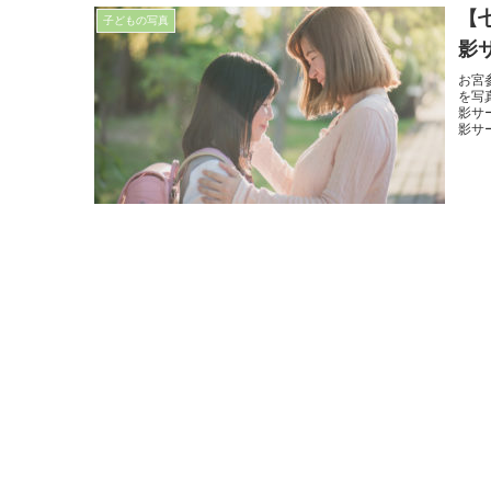
【
子どもの写真
影
お宮
を写
影サ
影サ