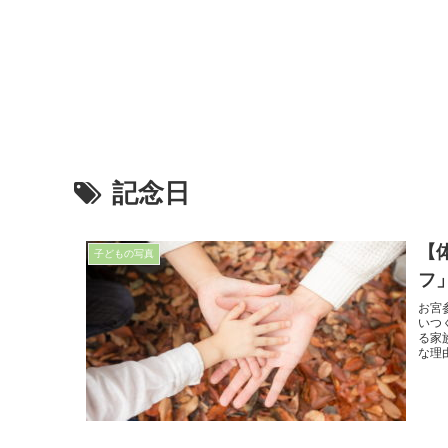
記念日
【
子どもの写真
フ
お宮
いつ
る家
な理