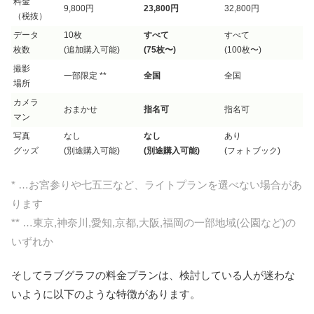
料金
9,800円
23,800円
32,800円
（税抜）
データ
10枚
すべて
すべて
枚数
(追加購入可能)
(75枚〜)
(100枚〜)
撮影
一部限定 **
全国
全国
場所
カメラ
おまかせ
指名可
指名可
マン
写真
なし
なし
あり
グッズ
(別途購入可能)
(別途購入可能)
(フォトブック)
* …お宮参りや七五三など、ライトプランを選べない場合があ
ります
** …東京,神奈川,愛知,京都,大阪,福岡の一部地域(公園など)の
いずれか
そしてラブグラフの料金プランは、検討している人が迷わな
いように以下のような特徴があります。