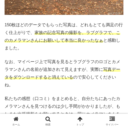
150枚ほどのデータでもらった写真は、どれもとても満足の行
く仕上がりで、
家族の記念写真の撮影を、ラブグラフで、こ
のカメラマンさんにお願いして本当に良かったなぁ
と感動し
ました。
なお、マイページ上で写真を見るとラブグラフのロゴとカメ
ラマンさんの名前が追加されて見えますが、実際に
写真デー
タをダウンロードすると消えている
ので安心してください
ね。
私たちの感想（口コミ）をまとめると、自分たちにあったカ
メラマンさんを見つけるのは少し手間がかかりましたが、も
しまた出張撮影をお願いするときは、
同じカメラマンさんを
指名したい
と思えるくらい、ラブグラフの撮影は満足度の高
ホーム
検索
トップ
サイドバー