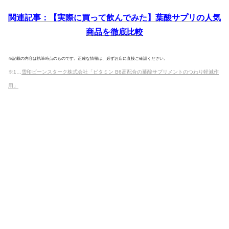
関連記事：【実際に買って飲んでみた】葉酸サプリの人気
商品を徹底比較
※記載の内容は執筆時点のものです。正確な情報は、必ずお店に直接ご確認ください。
※1…
雪印ビーンスターク株式会社「ビタミン B6高配合の葉酸サプリメントのつわり軽減作
用」