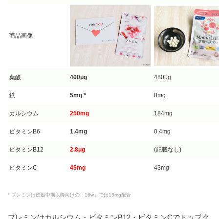
商品画像
葉酸
400μg
480μg
鉄
5mg *
8mg
カルシウム
250mg
184mg
ビタミンB6
1.4mg
0.4mg
ビタミンB12
2.8μg
(記載なし)
ビタミンC
45mg
43mg
* プレミンは妊娠中期以降向けの「16w」では15mg配合
プレミンはカルシウム・ビタミンB12・ビタミンCでトップク