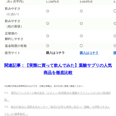
（6ヶ月平均）
1,138円/月
3,063円/月
3
飲みやすさ
◎
◎
（におい）
飲みやすさ
◎
◎
（粒の形状）
定期便の
◎
◎
解約しやすさ
返金制度の有無
◎
◯
販売サイト
購入はコチラ
購入はコチラ
関連記事：【実際に買って飲んでみた】葉酸サプリの人気
商品を徹底比較
※記載の内容は執筆時点のものです。正確な情報は、必ずお店に直接ご確認ください。
※1…
雪印ビーンスターク株式会社「ビタミン B6高配合の葉酸サプリメントのつわり軽減作
用」
※2…
独立行政法人 国民生活センター「胎児の正常な発育に役立つ『葉酸』を摂取できると
うたった健康食品 」