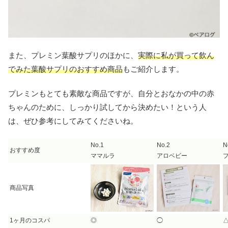
また、プレミン葉酸サプリのほかに、
実際に私が買って飲ん
でみた葉酸サプリのおすすめ商品
もご紹介します。
プレミンもとても素敵な商品ですが、自分とおなかの中の赤
ちゃんのために、しっかり試してから決めたい！という人
は、ぜひ参考にしてみてくださいね。
No.1
No.2
N
おすすめ度
ママルラ
アロベビー
商品写真
1ヶ月のコスパ
◎
◯