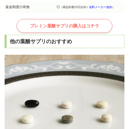
返金制度の有無
◎
（商品到着25日以内 /
送料メーカー負担
）
プレミン葉酸サプリの購入はコチラ
他の葉酸サプリのおすすめ