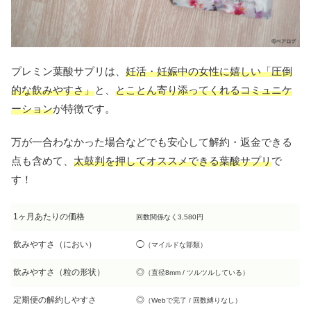
プレミン葉酸サプリは、
妊活・妊娠中の女性に嬉しい「圧倒
的な飲みやすさ」
と、
とことん寄り添ってくれるコミュニケ
ーション
が特徴です。
万が一合わなかった場合などでも安心して解約・返金できる
点も含めて、
太鼓判を押してオススメできる葉酸サプリ
で
す！
1ヶ月あたりの価格
回数関係なく3,580円
飲みやすさ（におい）
◯
（マイルドな部類）
飲みやすさ（粒の形状）
◎
（直径8mm / ツルツルしている）
定期便の解約しやすさ
◎
（
Webで完了 / 回数縛りなし）