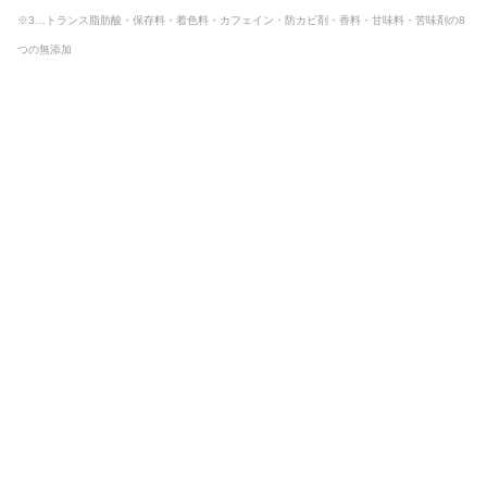
※3…トランス脂肪酸・保存料・着色料・カフェイン・防カビ剤・香料・甘味料・苦味剤の8
つの無添加