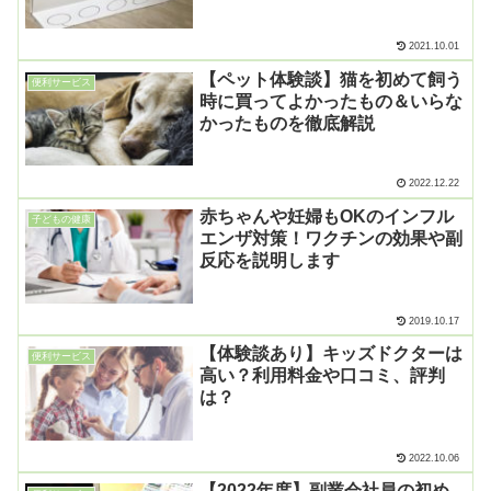
2021.10.01
【ペット体験談】猫を初めて飼う
便利サービス
時に買ってよかったもの＆いらな
かったものを徹底解説
2022.12.22
赤ちゃんや妊婦もOKのインフル
子どもの健康
エンザ対策！ワクチンの効果や副
反応を説明します
2019.10.17
【体験談あり】キッズドクターは
便利サービス
高い？利用料金や口コミ、評判
は？
2022.10.06
【2022年度】副業会社員の初め