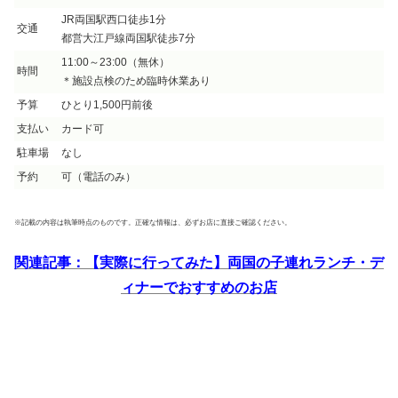
JR両国駅西口徒歩1分
交通
都営大江戸線両国駅徒歩7分
11:00～23:00（無休）
時間
＊施設点検のため臨時休業あり
予算
ひとり1,500円前後
支払い
カード可
駐車場
なし
予約
可（電話のみ）
※記載の内容は執筆時点のものです。正確な情報は、必ずお店に直接ご確認ください。
関連記事：【実際に行ってみた】両国の子連れランチ・デ
ィナーでおすすめのお店