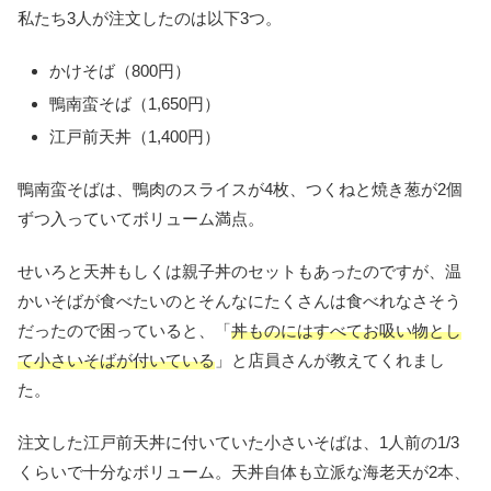
私たち3人が注文したのは以下3つ。
かけそば（800円）
鴨南蛮そば（1,650円）
江戸前天丼（1,400円）
鴨南蛮そばは、鴨肉のスライスが4枚、つくねと焼き葱が2個
ずつ入っていてボリューム満点。
せいろと天丼もしくは親子丼のセットもあったのですが、温
かいそばが食べたいのとそんなにたくさんは食べれなさそう
だったので困っていると、「
丼ものにはすべてお吸い物とし
て小さいそばが付いている
」と店員さんが教えてくれまし
た。
注文した江戸前天丼に付いていた小さいそばは、1人前の1/3
くらいで十分なボリューム。天丼自体も立派な海老天が2本、